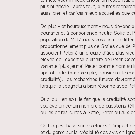
plus nuancée : après tout, d'autres recherc
aussi bien et parfois mieux accueillies que 
De plus - et heureusement - nous devons égal
courants et à consonance neutre Sofie et Pet
population de 2017, nous voyons une différen
proportionnellement plus de Sofies que de Pe
associent Peter à un groupe d'âge plus vieux
élevée de l'expertise culinaire de Peter. Cepe
variante 'plus jeune' Pieter comme nom au lie
approfondie (par exemple, considérer le co
crédibilité). Les recherches futures devront
lorsque la spaghetti a bien résonné avec Pet
Quoi qu'il en soit, le fait que la crédibilité
soulève un certain nombre de questions (éth
ou les poires cuites à Sofie, Peter ou aux 
Ce blog est basé sur les études 'L'impact de 
et du genre sur la crédibilité des avis en li