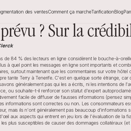
gmentation des ventes
Comment ça marche
Tarification
Blog
Par
révu ? Sur la crédibil
Clerck
de 84 % des lecteurs en ligne considèrent le bouche-à-oreille
plus à quel point les messages en ligne sont importants et combie
es, surtout maintenant que les commentaires sur votre hôtel d'
re tante Terry à Tenerife. C'est en quelque sorte étrange, car 
avons généralement pas qui les a écrits, ni les intentions de l'aut
ice, ou souhaite-t-il renforcer son statut d'expert autoproclamé 
elativement facile de diffuser de fausses informations (pensez si
quelles informations sont correctes ou non. Les consommateurs e
uteur, mais ils n'ont généralement pas beaucoup d'informations s
il aux aspects qui entrent en jeu lors de l'évaluation de la fia
 les plus susceptibles de causer des dommages collatéraux (et 