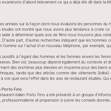
 examinons d'abord brièvement ce qui a déjà été dit dans la litt
res années sur la façon dont nous évaluons les personnes du 
es études ont montré que nous avons plus tendance à croire ce 
e aider à déterminer quels avis de films nous trouvons plus crédi
D'autre part, d'autres recherches indiquent que les hommes ont 
d'un homme sur l'achat d'un nouveau téléphone, par exemple, q
 positifs à l'égard des hommes et les femmes envers les femme
 sexes. Bien sûr, beaucoup dépend également du contexte et du
ennent des enchères plus élevées en moyenne pour des biens su
 techniques, tandis que des articles comme des vêtements (bébé) 
 voir quel sera l'effet dans les avis de restaurant étudiés. Qui 
n Porto Fino
estaurant italien Porto Fino a été présenté à un groupe d'informat
ité, professionnalisme et propension à suivre les conseils donnés.