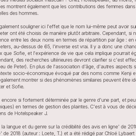
hes montrent également que les contributions des femmes dans l
celles des hommes.
ement souligner ici l'effet que le nom lui-même peut avoir sur 
er ont été choisis de manière plutôt arbitraire. Cependant, si 
ce entre les deux noms en termes de répartition par âge : en de
ters, au-dessus de 65, l'inverse est vrai. Il y a donc une chan
 que Sofie, et l'expérience de vie que cela implique pourrait é
ndant, des recherches ultérieures devront clarifier si c'est effec
u de Peter). En plus de l'association d'âge, d'autres aspects so
ntexte socio-économique évoqué par des noms comme Kenji et Je
 également montrer si des phénomènes similaires peuvent être iden
er et Sofie.
 soit encore si fortement déterminée par le genre d'une part, et p
iques) en termes de gestion des plaintes. C'est à vous de décid
gens de Hotelspeaker J.
la langue et du genre sur la crédibilité des avis en ligne' de 20
gne' de 2018 (auteur : Loete, T.) et a été rédigé par Chloé Lybae