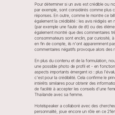
Pour déterminer si un avis est crédible ou no
par exemple, sont considérés comme plus cré
réponses. En outre, comme le montre ce billet
également la crédibilité : les avis rédigés 
(par exemple une faute de dt) ou des élémen
également montré que des commentaires très 
consommateurs sont enclin, par curiosité, à 
en fin de compte, ils n'ont apparemment p
commentaires négatifs provoque alors des ré
En plus du contenu et de la formulation, no
une possible photo de profil et - en foncti
aspects importants émergent ici : plus l'évalu
c'est pour la crédibilité. Cela confirme le 
intérêts similaires pour obtenir des informat
de facilité à accepter les conseils d'une f
Thaïlande avec sa femme.
Hotelspeaker a collaboré avec des chercheur
personnalité, joue encore un rôle en ce 21ème