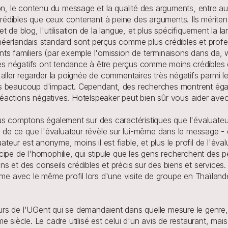
n, le contenu du message et la qualité des arguments, entre autr
dibles que ceux contenant à peine des arguments. Ils méritent d
 de blog, l'utilisation de la langue, et plus spécifiquement la 
en néerlandais standard sont perçus comme plus crédibles et pro
ts familiers (par exemple l'omission de terminaisons dans da, w
négatifs ont tendance à être perçus comme moins crédibles que 
aller regarder la poignée de commentaires très négatifs parmi les
as beaucoup d'impact. Cependant, des recherches montrent éga
actions négatives. Hotelspeaker peut bien sûr vous aider avec
us comptons également sur des caractéristiques que l'évaluate
on de ce que l'évaluateur révèle sur lui-même dans le message -
ateur est anonyme, moins il est fiable, et plus le profil de l'éva
principe de l'homophilie, qui stipule que les gens recherchent de
ions et des conseils crédibles et précis sur des biens et service
emme avec le même profil lors d'une visite de groupe en Thaïlan
s de l'UGent qui se demandaient dans quelle mesure le genre, en
 siècle. Le cadre utilisé est celui d'un avis de restaurant, mais 