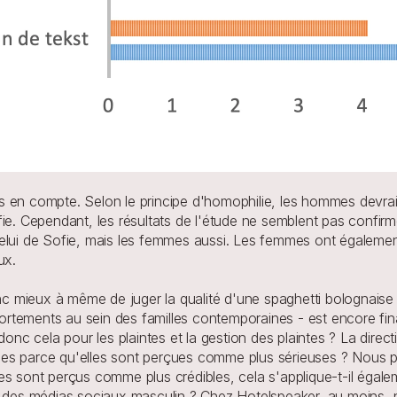
 en compte. Selon le principe d'homophilie, les hommes devraie
ie. Cependant, les résultats de l'étude ne semblent pas confirm
elui de Sofie, mais les femmes aussi. Les femmes ont également 
ux.
 mieux à même de juger la qualité d'une spaghetti bolognaise 
tements au sein des familles contemporaines - est encore fina
onc cela pour les plaintes et la gestion des plaintes ? La directi
es parce qu'elles sont perçues comme plus sérieuses ? Nous pou
es sont perçus comme plus crédibles, cela s'applique-t-il égale
le des médias sociaux masculin ? Chez Hotelspeaker, au moins