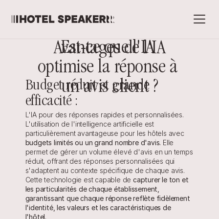
Est-ce que l'IA 
Avantages de l'IA
optimise la réponse à 
Budget réduit et grande 
un avis client ?
efficacité :
L'IA pour des réponses rapides et personnalisées. 
L'utilisation de l'intelligence artificielle est 
particulièrement avantageuse pour les hôtels avec 
budgets limités ou un grand nombre d'avis.
 Elle 
permet de gérer un volume élevé d'avis en un temps 
réduit, offrant des réponses personnalisées qui 
s'adaptent au contexte spécifique de chaque avis. 
Cette technologie est capable de 
capturer le ton et 
les particularités de chaque établissement, 
garantissant que chaque réponse reflète fidèlement 
l'identité, les valeurs et les caractéristiques de 
l'hôtel.