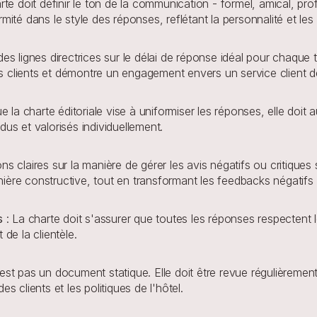
arte doit définir le ton de la communication - formel, amical, pr
mité dans le style des réponses, reflétant la personnalité et les
r des lignes directrices sur le délai de réponse idéal pour chaque ty
s clients et démontre un engagement envers un service client de
ue la charte éditoriale vise à uniformiser les réponses, elle doit
dus et valorisés individuellement.
ons claires sur la manière de gérer les avis négatifs ou critiques 
ière constructive, tout en transformant les feedbacks négatifs 
s 
: La charte doit s'assurer que toutes les réponses respectent
 de la clientèle.
'est pas un document statique. Elle doit être revue régulièreme
s clients et les politiques de l'hôtel.